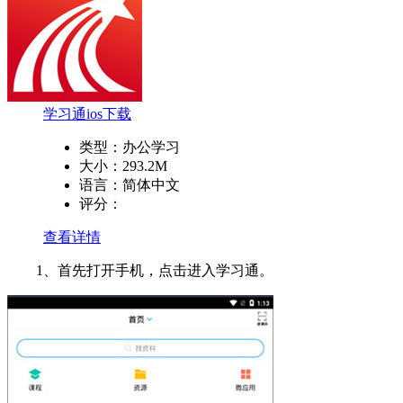
学习通ios下载
类型：
办公学习
大小：
293.2M
语言：
简体中文
评分：
查看详情
1、首先打开手机，点击进入学习通。