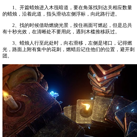
1、开篇蜡烛进入木筏暗道，要在角落找到达关相应数量
的蜡烛，沿着此道，指头滑动左侧浮标，向此路行进。
2、找的时候借助燃烧光景，按住画面可燃起，但是总共
有十秒光效，在清晰处不要用此，遇到木槛推移跃过。
3、蜡烛人行至此处时，向右滑移，左侧是堵口，记得燃
光，路面上附有集中的花刺，燃蜡后记住他们的位置，避开刺
团。