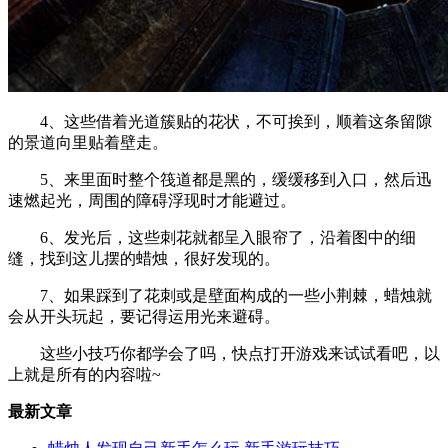
4、这些借着光道簇贴的花状，不可挨到，顺着这条留隙
的景道向里贴着壁走。
5、来里面时整个筏道都是黑的，缓缓移到入口，然后迅
速燃起光，周围的障碍浮现时才能避过。
6、发光后，这些刺花就都呈入眼帘了，沿着图中的细
缝，找到这儿摆的蜡烛，很好发现的。
7、如果踩到了花刺或是壁面构成的一些小荆棘，蜡烛就
会从开头玩起，要记得运用光来避碍。
这些小技巧你都学会了吗，快点打开游戏来试试看吧，以
上就是所有的内容啦~
最新文章