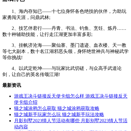
1、海内存知已——十七位身怀各色绝技的伙伴，力助玩
家勇闯天涯，问鼎武林;
2、技艺伴君行——丹青、书法、钓鱼、烹饪、炼丹……
数十种辅助技能，让行走江湖更加丰富多彩;
3、挂帆济沧海——聚仙寨、墨门遗迹、血衣楼、天一教
等七大副本，数十名江湖邪恶头领，身怀绝世神兵与神秘武学
等你挑战!
4、以武定乾坤——与玩家比武切磋，与众高手武道论
剑，让自己的英名传颂江湖!
最新资讯
游戏王决斗链接反天使卡组怎么样 游戏王决斗链接反天
使卡组介绍
猫之城涂鸦怎么获取 猫之城涂鸦获取攻略
猫之城新手玩家怎么玩 猫之城新手玩法攻略
月影别墅2023情人节活动有哪些 月影别墅2023情人节活
动内容