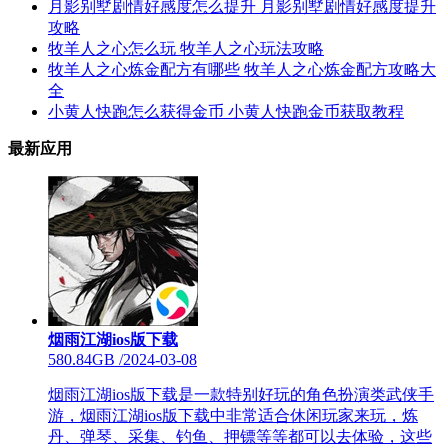
月影别墅剧情好感度怎么提升 月影别墅剧情好感度提升
攻略
牧羊人之心怎么玩 牧羊人之心玩法攻略
牧羊人之心炼金配方有哪些 牧羊人之心炼金配方攻略大
全
小黄人快跑怎么获得金币 小黄人快跑金币获取教程
最新应用
烟雨江湖ios版下载
580.84GB
/
2024-03-08
烟雨江湖ios版下载是一款特别好玩的角色扮演类武侠手
游，烟雨江湖ios版下载中非常适合休闲玩家来玩，炼
丹、弹琴、采集、钓鱼、押镖等等都可以去体验，这些