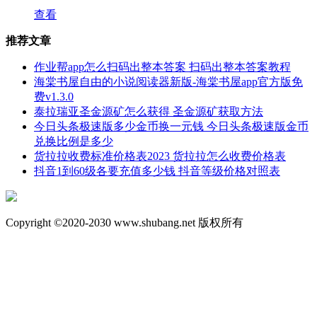
查看
推荐文章
作业帮app怎么扫码出整本答案 扫码出整本答案教程
海棠书屋自由的小说阅读器新版-海棠书屋app官方版免
费v1.3.0
泰拉瑞亚圣金源矿怎么获得 圣金源矿获取方法
今日头条极速版多少金币换一元钱 今日头条极速版金币
兑换比例是多少
货拉拉收费标准价格表2023 货拉拉怎么收费价格表
抖音1到60级各要充值多少钱 抖音等级价格对照表
Copyright ©2020-2030 www.shubang.net 版权所有