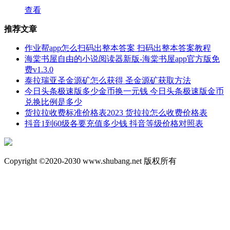
查看
推荐文章
作业帮app怎么扫码出整本答案 扫码出整本答案教程
海棠书屋自由的小说阅读器新版-海棠书屋app官方版免
费v1.3.0
泰拉瑞亚圣金源矿怎么获得 圣金源矿获取方法
今日头条极速版多少金币换一元钱 今日头条极速版金币
兑换比例是多少
货拉拉收费标准价格表2023 货拉拉怎么收费价格表
抖音1到60级各要充值多少钱 抖音等级价格对照表
Copyright ©2020-2030 www.shubang.net 版权所有