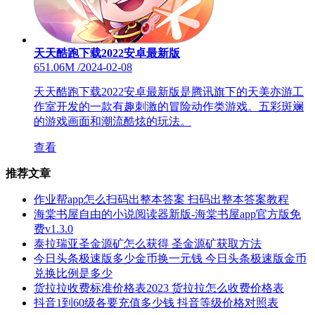
天天酷跑下载2022安卓最新版
651.06M
/
2024-02-08
天天酷跑下载2022安卓最新版是腾讯旗下的天美亦游工
作室开发的一款有趣刺激的冒险动作类游戏。五彩斑斓
的游戏画面和潮流酷炫的玩法。
查看
推荐文章
作业帮app怎么扫码出整本答案 扫码出整本答案教程
海棠书屋自由的小说阅读器新版-海棠书屋app官方版免
费v1.3.0
泰拉瑞亚圣金源矿怎么获得 圣金源矿获取方法
今日头条极速版多少金币换一元钱 今日头条极速版金币
兑换比例是多少
货拉拉收费标准价格表2023 货拉拉怎么收费价格表
抖音1到60级各要充值多少钱 抖音等级价格对照表