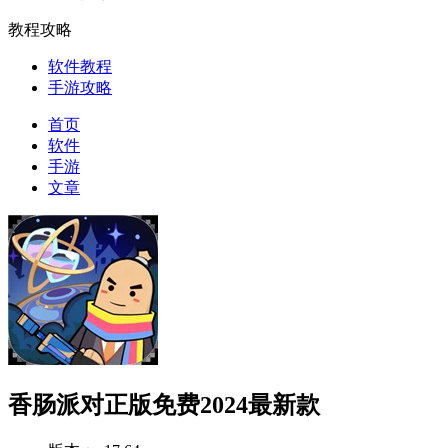
教程攻略
软件教程
手游攻略
首页
软件
手游
文章
香肠派对正版免费2024最新款