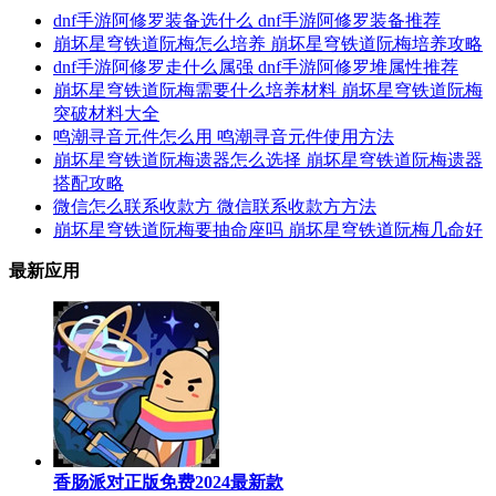
dnf手游阿修罗装备选什么 dnf手游阿修罗装备推荐
崩坏星穹铁道阮梅怎么培养 崩坏星穹铁道阮梅培养攻略
dnf手游阿修罗走什么属强 dnf手游阿修罗堆属性推荐
崩坏星穹铁道阮梅需要什么培养材料 崩坏星穹铁道阮梅
突破材料大全
鸣潮寻音元件怎么用 鸣潮寻音元件使用方法
崩坏星穹铁道阮梅遗器怎么选择 崩坏星穹铁道阮梅遗器
搭配攻略
微信怎么联系收款方 微信联系收款方方法
崩坏星穹铁道阮梅要抽命座吗 崩坏星穹铁道阮梅几命好
最新应用
香肠派对正版免费2024最新款