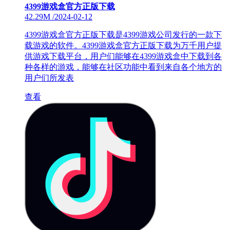
4399游戏盒官方正版下载
42.29M
/
2024-02-12
4399游戏盒官方正版下载是4399游戏公司发行的一款下
载游戏的软件。4399游戏盒官方正版下载为万千用户提
供游戏下载平台，用户们能够在4399游戏盒中下载到各
种各样的游戏，能够在社区功能中看到来自各个地方的
用户们所发表
查看