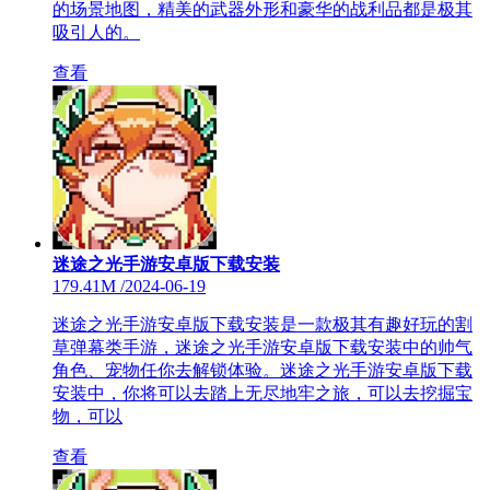
的场景地图，精美的武器外形和豪华的战利品都是极其
吸引人的。
查看
迷途之光手游安卓版下载安装
179.41M
/
2024-06-19
迷途之光手游安卓版下载安装是一款极其有趣好玩的割
草弹幕类手游，迷途之光手游安卓版下载安装中的帅气
角色、宠物任你去解锁体验。迷途之光手游安卓版下载
安装中，你将可以去踏上无尽地牢之旅，可以去挖掘宝
物，可以
查看