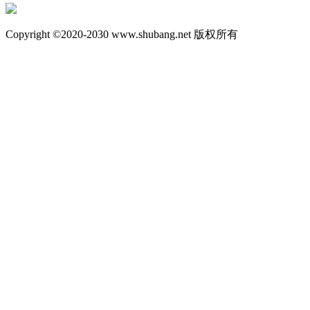
Copyright ©2020-2030 www.shubang.net 版权所有