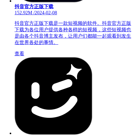
抖音官方正版下载
152.92M
/
2024-02-08
抖音官方正版下载是一款短视频的软件。抖音官方正版
下载为各位用户提供各种各样的短视频，这些短视频也
是由各个抖音博主发布，让用户们都能一起观看到发生
在世界各处的事情。
查看