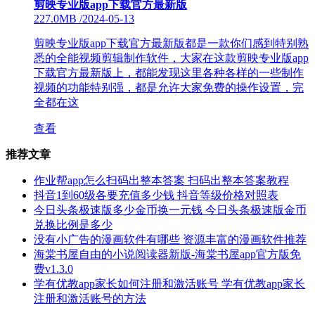
剪映专业版app下载官方最新版
227.0MB
/
2024-05-13
剪映专业版app下载官方最新版都是一款你们感到特别熟
悉的全能视频剪辑制作软件，大家在这款剪映专业版app
下载官方最新版上，都能发现这里各种各样的一些制作
视频的功能特别强，都是允许大家免费的操作设置，完
全都在这
查看
推荐文章
作业帮app怎么扫码出整本答案 扫码出整本答案教程
抖音1到60级各要充值多少钱 抖音等级价格对照表
今日头条极速版多少金币换一元钱 今日头条极速版金币
兑换比例是多少
没有小广告的漫画软件有哪些 资源丰富的漫画软件推荐
海棠书屋自由的小说阅读器新版-海棠书屋app官方版免
费v1.3.0
学有优教app家长如何注册和激活账号 学有优教app家长
注册和激活账号的方法