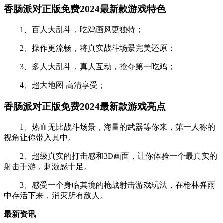
香肠派对正版免费2024最新款游戏特色
1、百人大乱斗，吃鸡画风更独特；
2、操作更流畅，将真实战斗场景完美还原；
3、多人大乱斗，真人互动，抢夺第一吃鸡；
4、超大地图 高清享受；
香肠派对正版免费2024最新款游戏亮点
1、热血无比战斗场景，海量的武器等你来，第一人称的
视角让你带入其中。
2、超级真实的打击感和3D画面，让你体验一个最真实的
射击手游，刺激感十足。
3、感受一个身临其境的枪战射击游戏玩法，在枪林弹雨
中存活下来，消灭所有敌人。
最新资讯