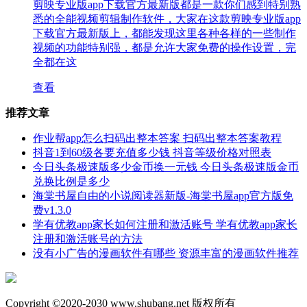
剪映专业版app下载官方最新版都是一款你们感到特别熟
悉的全能视频剪辑制作软件，大家在这款剪映专业版app
下载官方最新版上，都能发现这里各种各样的一些制作
视频的功能特别强，都是允许大家免费的操作设置，完
全都在这
查看
推荐文章
作业帮app怎么扫码出整本答案 扫码出整本答案教程
抖音1到60级各要充值多少钱 抖音等级价格对照表
今日头条极速版多少金币换一元钱 今日头条极速版金币
兑换比例是多少
海棠书屋自由的小说阅读器新版-海棠书屋app官方版免
费v1.3.0
学有优教app家长如何注册和激活账号 学有优教app家长
注册和激活账号的方法
没有小广告的漫画软件有哪些 资源丰富的漫画软件推荐
Copyright ©2020-2030 www.shubang.net 版权所有