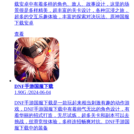
载安卓中有着多样的角色、敌人、故事设计，这里的场
景很是多样精美，超丰富的关卡设计，各种沉浸之旅，
超多的交互乐趣体验，丰富的探索对决玩法。原神国服
下载安卓
查看
DNF手游国服下载
1.90G
/
2024-06-04
DNF手游国服下载是一款玩起来相当刺激有趣的动作游
戏，DNF手游国服下载中有着帅气无比的角色设计，有
着华丽的招式打造，无尽试炼，超多关卡和副本可以去
挑战，丝滑竞技体验，多样连招畅爽对抗。DNF手游国
服下载中的装备