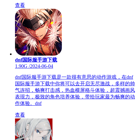
查看
dnf国际服手游下载
1.90G
/
2024-06-04
dnf国际服手游下载是一款很有意思的动作游戏，在dnf
国际服手游下载中你将可以去开启无尽激战，多样的帅
气连招，畅爽打击感，热血横屏格斗体验，超震撼画风
表现力，极致的角色培养体验，带给玩家最为畅爽的动
作体验。dnf
查看