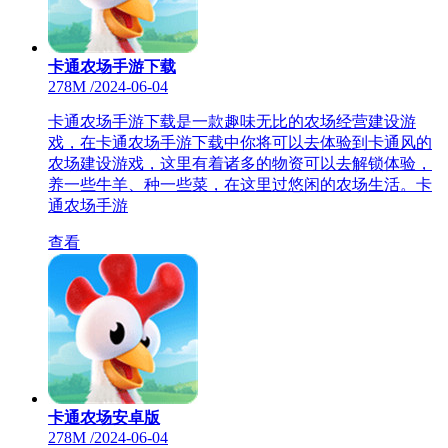
卡通农场手游下载
278M
/
2024-06-04
卡通农场手游下载是一款趣味无比的农场经营建设游
戏，在卡通农场手游下载中你将可以去体验到卡通风的
农场建设游戏，这里有着诸多的物资可以去解锁体验，
养一些牛羊、种一些菜，在这里过悠闲的农场生活。卡
通农场手游
查看
卡通农场安卓版
278M
/
2024-06-04