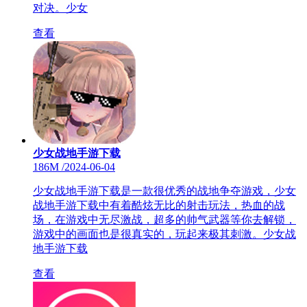
对决。少女
查看
少女战地手游下载
186M
/
2024-06-04
少女战地手游下载是一款很优秀的战地争夺游戏，少女
战地手游下载中有着酷炫无比的射击玩法，热血的战
场，在游戏中无尽激战，超多的帅气武器等你去解锁，
游戏中的画面也是很真实的，玩起来极其刺激。少女战
地手游下载
查看