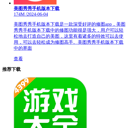
美图秀秀手机版本下载
174M
/
2024-06-04
美图秀秀手机版本下载是一款深受好评的修图app，美图
秀秀手机版本下载中的修图功能很是强大，用户可以轻
松地去打造自己的美图，这里有着诸多的特效可以去使
用，可以去轻松成为修图高手。美图秀秀手机版本下载
中的界面
查看
推荐下载