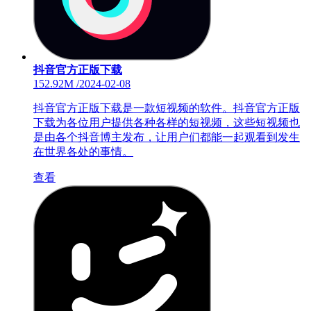
抖音官方正版下载
152.92M
/
2024-02-08
抖音官方正版下载是一款短视频的软件。抖音官方正版
下载为各位用户提供各种各样的短视频，这些短视频也
是由各个抖音博主发布，让用户们都能一起观看到发生
在世界各处的事情。
查看