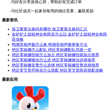
-与好友分享游戏心得，帮助好友完成订单
-与社区成员一起参加每周的德比竞赛，赢取奖励
最新资讯
保卫要塞兑换码有哪些 保卫要塞兑换码汇总
金铲铲之战狙神女枪阵容怎么玩 金铲铲之战狙神女枪阵
容攻略
鸣潮异相声骸怎么换 鸣潮异相声骸更换方法
绝区零丽娜怎么配队 绝区零丽娜配队思路一览
绝区零丽娜技能怎么加点 绝区零丽娜技能加点推荐
绝区零丽娜驱动怎么选 绝区零丽娜驱动选择推荐
绝区零丽娜音擎怎么选择 绝区零丽娜音擎选择推荐
绝区零艾莲乔阵容怎么搭配 绝区零艾莲阵容搭配攻略
最新应用