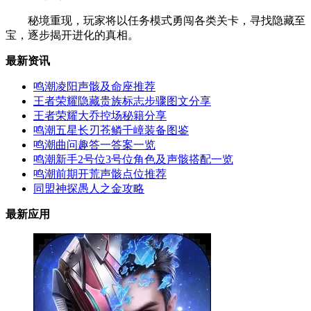
秘境重现，玩家将以任务模式勇闯各类关卡，寻找隐藏至
宝，逐步揭开进化的真相。
最新资讯
鸣潮凌阳声骸及命座推荐
王者荣耀隐藏贵族标志步骤图文分享
王者荣耀大乔控场秘籍分享
鸣潮五星长刃苍鳞千嶂装备图鉴
鸣潮曲问趣答一答案一览
鸣潮新手2号位3号位角色及声骸搭配一览
鸣潮前期开荒声骸点位推荐
同盟神探愚人之金攻略
最新应用