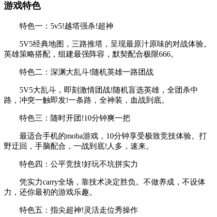
游戏特色
特色一：5v5!越塔强杀!超神
5V5经典地图，三路推塔，呈现最原汁原味的对战体验。
英雄策略搭配，组建最强阵容，默契配合极限666。
特色二：深渊大乱斗!随机英雄一路团战
5V5大乱斗，即刻激情团战!随机盲选英雄，全团杀中
路，冲突一触即发!一条路，全神装，血战到底。
特色三：随时开团!10分钟爽一把
最适合手机的moba游戏，10分钟享受极致竞技体验。打
野迂回，手脑配合，一战到底!人多，速来。
特色四：公平竞技!好玩不坑拼实力
凭实力carry全场，靠技术决定胜负。不做养成，不设体
力，还你最初的游戏乐趣。
特色五：指尖超神!灵活走位秀操作