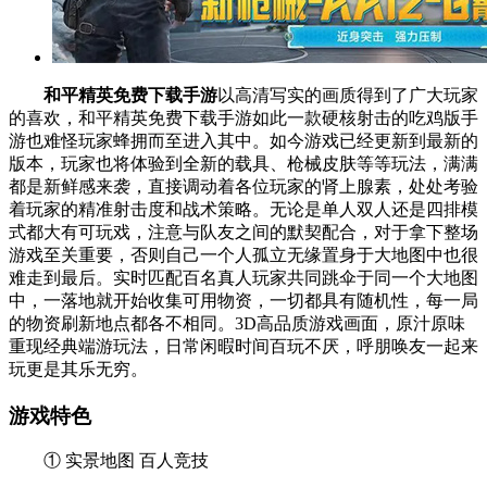
和平精英免费下载手游
以高清写实的画质得到了广大玩家
的喜欢，和平精英免费下载手游如此一款硬核射击的吃鸡版手
游也难怪玩家蜂拥而至进入其中。如今游戏已经更新到最新的
版本，玩家也将体验到全新的载具、枪械皮肤等等玩法，满满
都是新鲜感来袭，直接调动着各位玩家的肾上腺素，处处考验
着玩家的精准射击度和战术策略。无论是单人双人还是四排模
式都大有可玩戏，注意与队友之间的默契配合，对于拿下整场
游戏至关重要，否则自己一个人孤立无缘置身于大地图中也很
难走到最后。实时匹配百名真人玩家共同跳伞于同一个大地图
中，一落地就开始收集可用物资，一切都具有随机性，每一局
的物资刷新地点都各不相同。3D高品质游戏画面，原汁原味
重现经典端游玩法，日常闲暇时间百玩不厌，呼朋唤友一起来
玩更是其乐无穷。
游戏特色
① 实景地图 百人竞技