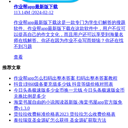
作业帮app最新版下载
113.14M
/
2024-02-12
作业帮app最新版下载这是一款专门为学生们解答的搜题
软件。作业帮app最新版下载在这款软件中，用户不仅可
以提高自己的作文文化，而且用户还可以享受到海量名
师在线解答。你还在因为作业不会写而烦恼？你还在找
不到习题
查看
推荐文章
作业帮app怎么扫码出整本答案 扫码出整本答案教程
抖音1到60级各要充值多少钱 抖音等级价格对照表
今日头条极速版多少金币换一元钱 今日头条极速版金币
兑换比例是多少
海棠书屋自由的小说阅读器新版-海棠书屋app官方版免
费v1.3.0
货拉拉收费标准价格表2023 货拉拉怎么收费价格表
泰拉瑞亚圣金源矿怎么获得 圣金源矿获取方法