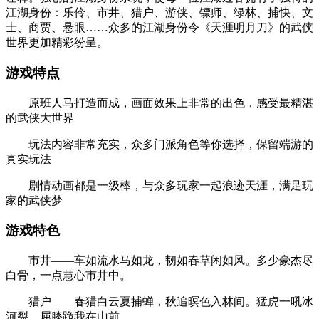
江湖身份：乐伶、市井、猎户、游侠、镖师、绿林、捕快、文
士、商贾、悬眼……众多的江湖身份令《天涯明月刀》的武侠
世界更加精彩纷呈。
游戏特点
原班人马打造而成，画面效果上非常的出色，感受最精湛
的武侠大世界
玩法内容非常充实，众多门派角色等你选择，保留端游的
真实玩法
剧情动画都是一级棒，与众多玩家一起浪迹天涯，满足玩
家的武侠梦
游戏特色
市井——车如流水马如龙，韧如春草闲如风。多少豪杰尽
白骨，一点慧心市井中。
猎户——春猎白云夏捕蝉，秋追暝色入林间。猛虎一吼冰
河裂，屈膝跪我在山前。