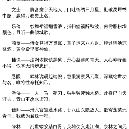
文士——胸含寰宇天地人，口吐锦绣日月星。勘破灵犀书
中趣，赢得万卷史上名。
乐伶——纱舞裙裾翻雪浪，指扫箜篌醉秋波。何需脂粉增
颜色，且听一曲倾城歌。
商贾——侍女算得万贯账，童子运来八方财。秤过瑶池琼
浆酒，黄金殿里宴神仙。
捕快——法网恢恢镇黑狱，丹心赫赫向青天。人心峥嵘画
不得，铁掌无情辨忠奸。
悬眼——武林诡谲起端倪，慧眼洞察风云聚。深藏绝世功
与名，唯将性命托知己。
游侠——一人一马一鞘刀，独生独死独木桥。此身已向天
涯去，青山不改水迢迢。
镖师——卅六官道通水路，廿八山头隐故人。欲寄蓬莱无
青鸟，我或为君送一程。
绿林——乱世蝼蚁踏白骨，英雄仗义走江湖。泉林之间无