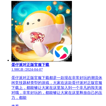
蛋仔派对正版官服下载
1.98GB
/
2024-04-07
蛋仔派对正版官服下载都是一款现在非常好玩的潮流休
闲竞技题材类型的游戏，大家在这款蛋仔派对正版官服
下载上，都能够让大家在这里加入到一个非凡的闯关派
对哦，非常好玩的，都能够让大家在这里释放自己的压
力，都能