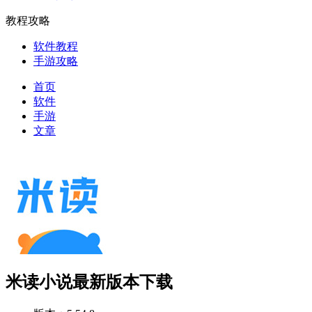
教程攻略
软件教程
手游攻略
首页
软件
手游
文章
米读小说最新版本下载