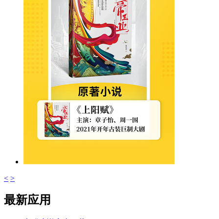
<
>
最新应用