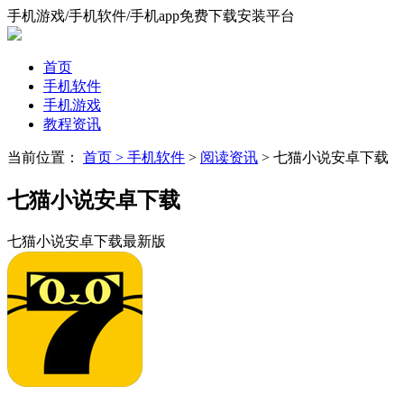
手机游戏/手机软件/手机app免费下载安装平台
首页
手机软件
手机游戏
教程资讯
当前位置：
首页 >
手机软件
>
阅读资讯
> 七猫小说安卓下载
七猫小说安卓下载
七猫小说安卓下载最新版