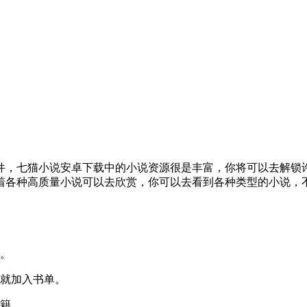
件，七猫小说安卓下载中的小说资源很是丰富，你将可以去解锁
着各种高质量小说可以去欣赏，你可以去看到各种类型的小说，
。
就加入书单。
籍。