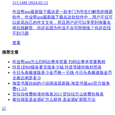
113.14M
/
2024-02-12
作业帮app最新版下载这是一款专门为学生们解答的搜题
软件。作业帮app最新版下载在这款软件中，用户不仅可
以提高自己的作文文化，而且用户还可以享受到海量名
师在线解答。你还在因为作业不会写而烦恼？你还在找
不到习题
查看
推荐文章
作业帮app怎么扫码出整本答案 扫码出整本答案教程
抖音1到60级各要充值多少钱 抖音等级价格对照表
今日头条极速版多少金币换一元钱 今日头条极速版金币
兑换比例是多少
海棠书屋自由的小说阅读器新版-海棠书屋app官方版免
费v1.3.0
货拉拉收费标准价格表2023 货拉拉怎么收费价格表
泰拉瑞亚圣金源矿怎么获得 圣金源矿获取方法