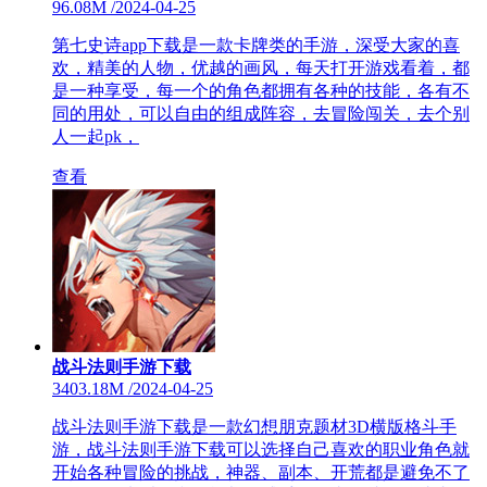
96.08M
/
2024-04-25
第七史诗app下载是一款卡牌类的手游，深受大家的喜
欢，精美的人物，优越的画风，每天打开游戏看着，都
是一种享受，每一个的角色都拥有各种的技能，各有不
同的用处，可以自由的组成阵容，去冒险闯关，去个别
人一起pk，
查看
战斗法则手游下载
3403.18M
/
2024-04-25
战斗法则手游下载是一款幻想朋克题材3D横版格斗手
游，战斗法则手游下载可以选择自己喜欢的职业角色就
开始各种冒险的挑战，神器、副本、开荒都是避免不了