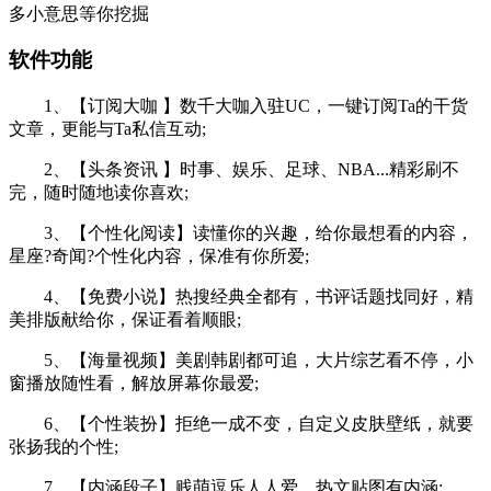
多小意思等你挖掘
软件功能
1、【订阅大咖 】数千大咖入驻UC，一键订阅Ta的干货
文章，更能与Ta私信互动;
2、【头条资讯 】时事、娱乐、足球、NBA...精彩刷不
完，随时随地读你喜欢;
3、【个性化阅读】读懂你的兴趣，给你最想看的内容，
星座?奇闻?个性化内容，保准有你所爱;
4、【免费小说】热搜经典全都有，书评话题找同好，精
美排版献给你，保证看着顺眼;
5、【海量视频】美剧韩剧都可追，大片综艺看不停，小
窗播放随性看，解放屏幕你最爱;
6、【个性装扮】拒绝一成不变，自定义皮肤壁纸，就要
张扬我的个性;
7、【内涵段子】贱萌逗乐人人爱，热文贴图有内涵;