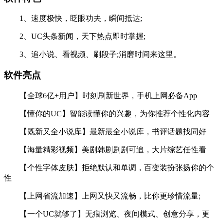
1、速度极快，眨眼功夫，瞬间抵达;
2、UC头条新闻，天下热点即时掌握;
3、追小说、看视频、刷段子;消磨时间来这里。
软件亮点
【全球6亿+用户】时刻刷新世界，手机上网必备App
【懂你的UC】智能读懂你的兴趣，为你推荐个性化内容
【既新又全小说库】最新最全小说库，书评话题找同好
【海量精彩视频】美剧韩剧剧剧可追，大片综艺任性看
【个性字体皮肤】拒绝默认和单调，百变装扮张扬你的个
性
【上网省流加速】上网又快又流畅，比你更珍惜流量;
【一个UC就够了】无痕浏览、夜间模式、创意分享，更