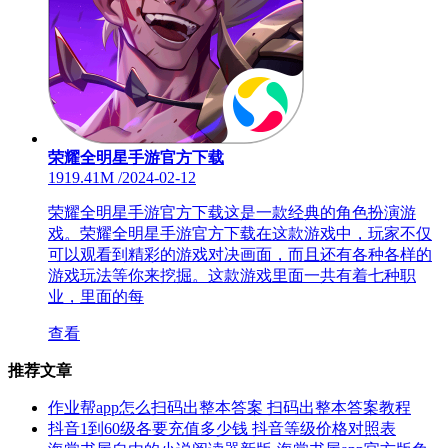
荣耀全明星手游官方下载
1919.41M
/
2024-02-12
荣耀全明星手游官方下载这是一款经典的角色扮演游
戏。荣耀全明星手游官方下载在这款游戏中，玩家不仅
可以观看到精彩的游戏对决画面，而且还有各种各样的
游戏玩法等你来挖掘。这款游戏里面一共有着七种职
业，里面的每
查看
推荐文章
作业帮app怎么扫码出整本答案 扫码出整本答案教程
抖音1到60级各要充值多少钱 抖音等级价格对照表