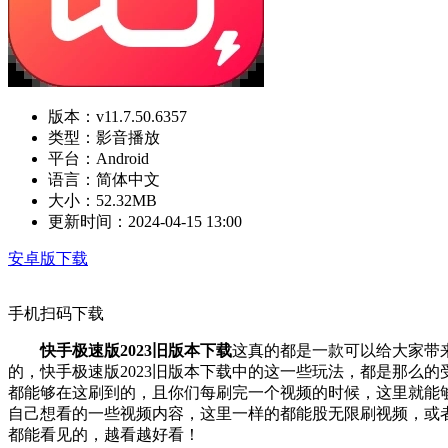
版本：
v11.7.50.6357
类型：
影音播放
平台：
Android
语言：
简体中文
大小：
52.32MB
更新时间：
2024-04-15 13:00
安卓版下载
手机扫码下载
快手极速版2023旧版本下载
这真的都是一款可以给大家带
的，快手极速版2023旧版本下载中的这一些玩法，都是那么
都能够在这刷到的，且你们每刷完一个视频的时候，这里就能
自己想看的一些视频内容，这里一样的都能股无限刷视频，或
都能看见的，越看越好看！