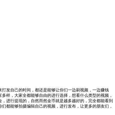
来打发自己的时间，都还是能够让你们一边刷视频，一边赚钱
丰富多样，大家全都能够自由的进行选择，想看什么类型的视频，
金，进行提现的，自然而然金币就是越多越好的，完全都能看到
你们都能够拍摄编辑自己的视频，进行发布，让更多的朋友们，